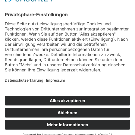
AKTUELLES
Bewertungen
Schauen Sie sich die Bewertungen
zufriedener Mandanten
der Kanzlei
www.anwalt.de/
de-backer
an!
Herr de Backer zählt zu den
TOP-Anwälten Deutschlands!
Webseiten
Die weiteren Webseiten:
www.anwalt-gegen-mobbing.de
www.anwalt-gegen-auskunftei.de
Druckversion
|
Sitemap
Login
Webansicht
© Rechtsanwalt Patrick de Backer
Diese Homepage wurde mit
IONOS MyWebsite
erstellt.