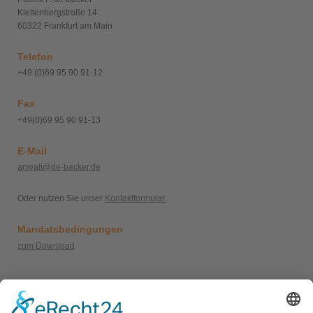
Klettenbergstraße 14
60322 Frankfurt am Main
Telefon
+49 (0)69 95 90 91-12
Fax
+49(0)69 95 90 91-13
E-Mail
anwalt@de-backer.de
Oder nutzen Sie unser
Kontaktformular.
Mandatsbedingungen
zum Download