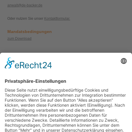
anwalt@de-backer.de
Oder nutzen Sie unser
Kontaktformular.
Mandatsbedingungen
zum Download
AKTUELLES
Bewertungen
Schauen Sie sich die Bewertungen
zufriedener Mandanten
der Kanzlei
www.anwalt.de/
de-backer
an!
Herr de Backer zählt zu den
TOP-Anwälten Deutschlands!
Webseiten