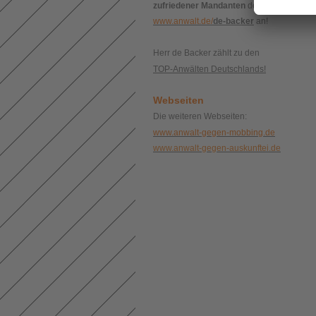
zufriedener Mandanten
der Kanzlei
www.anwalt.de/
de-backer
an!
Herr de Backer zählt zu den
TOP-Anwälten Deutschlands!
Webseiten
Die weiteren Webseiten:
www.anwalt-gegen-mobbing.de
www.anwalt-gegen-auskunftei.de