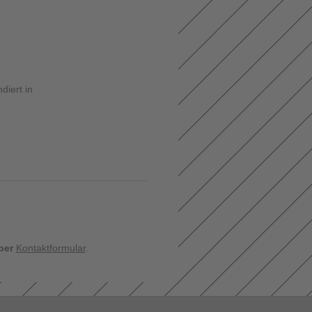
diert in
per
Kontaktformular
.