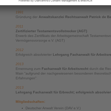
2 . Juristisches Staatsexamen
mit Prädikatsnoten Klausur
1991
Gründung der
Anwaltskanzlei Rechtsanwalt Patrick de B
2011
Zertifizierter Testamentsvollstrecker (AGT)
Erwerb des Zertifikats der Arbeitsgemeinschaft Testamentsvo
Vermögensvorsorge e.V. (AGT)
2012
Erfolgreich absolvierter
Lehrgang Fachanwalt für Arbeitsr
2013
Ernennung zum
Fachanwalt für Arbeitsrecht
durch die Re
Main "aufgrund der nachgewiesenen besonderen theoretisch
Erfahrungen".
2013
Lehrgang Fachanwalt für Erbrecht; erfolgreich absolvier
Mitgliedschaften:
Deutscher Anwalt Verein (DAV e.V.)