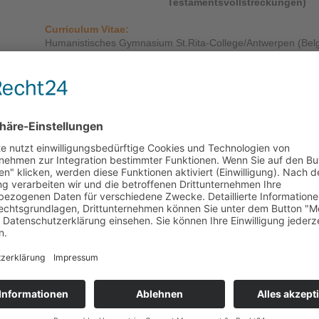
Testamentsvollstreckungen)
Curriculum Vitae:
Humanistisches Gymnasium St.Rita-College/Antwerpen (Bel
1980
Vorzeitiges
bilinguales
Abitur,
Ziehenschule, Frankfurt am 
1981 bis 1987
Studium
an der Johann Wolfgang Goethe-Universität Frankf
Schwerpunkte:
Arbeitsrecht
,
Erbrecht
und internationales 
1987
1. Juristisches Staatsexamen
1988 bis 1990
Rechtsreferendar beim Landgericht Wiesbaden.
Referendar
beim Oberlandesgericht Frankfurt am Main
-
A
Referendar beim Staatlichen Schulamt in Bad Homburg.
Referendar bei der Staatsanwaltschaft Wiesbaden
Mitarbeit in einer wirtschaftsrechtlich orientierten internatio
1990