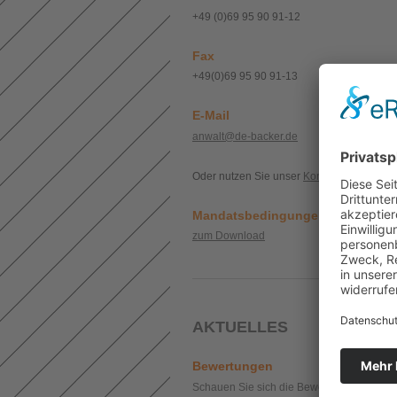
+49 (0)69 95 90 91-12
Fax
+49(0)69 95 90 91-13
E-Mail
anwalt@de-backer.de
Oder nutzen Sie unser
Kontaktformular.
Mandatsbedingungen
zum Download
AKTUELLES
Bewertungen
Schauen Sie sich die Bewertungen