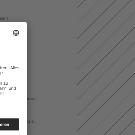
gien)
Main
urt a.M.
Recht
rzthaftungssenat
-
nalen Anwaltskanzlei.