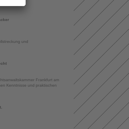
en
acker
llstreckung und
echt
chtsanwaltskammer Frankfurt am
en Kenntnisse und praktischen
t.