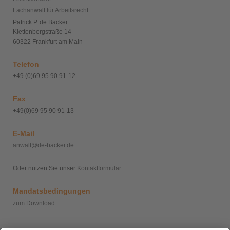
Fachanwalt für Arbeitsrecht
Patrick P. de Backer
Klettenbergstraße 14
60322 Frankfurt am Main
Telefon
+49 (0)69 95 90 91-12
Fax
+49(0)69 95 90 91-13
E-Mail
anwalt@de-backer.de
Oder nutzen Sie unser
Kontaktformular.
Mandatsbedingungen
zum Download