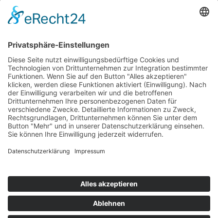
AKTUELLES
Bewertungen
Schauen Sie sich die Bewertungen
zufriedener Mandanten
der Kanzlei
www.anwalt.de/
de-backer
an!
Herr de Backer zählt zu den
TOP-Anwälten Deutschlands!
Webseiten
Die weiteren Webseiten:
www.anwalt-gegen-mobbing.de
www.anwalt-gegen-auskunftei.de
Druckversion
|
Sitemap
Login
Webansicht
© Rechtsanwalt Patrick de Backer